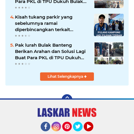
Para PKL di TPU Dukuh Bulak
Banteng Surabaya
Kisah tukang parkir yang
sebelumnya ramai
diperbincangkan terkait
persoalan parkir gratis di
sebuah minimarket di Bekasi
Pak lurah Bulak Banteng
kini memasuki babak baru.
Berikan Arahan dan Solusi Lagi
Buat Para PKL di TPU Dukuh
Bulak Banteng Surabaya
Lihat Selengkapnya