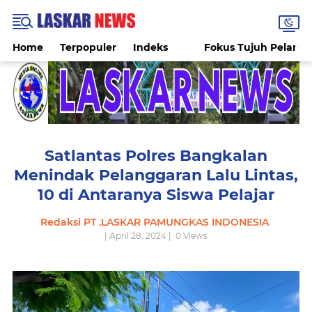
Home
Terpopuler
Indeks
Fokus Tujuh Pelang
Satlantas Polres Bangkalan
Menindak Pelanggaran Lalu Lintas,
10 di Antaranya Siswa Pelajar
Redaksi PT .LASKAR PAMUNGKAS INDONESIA
| April 28, 2024 |
0
Views