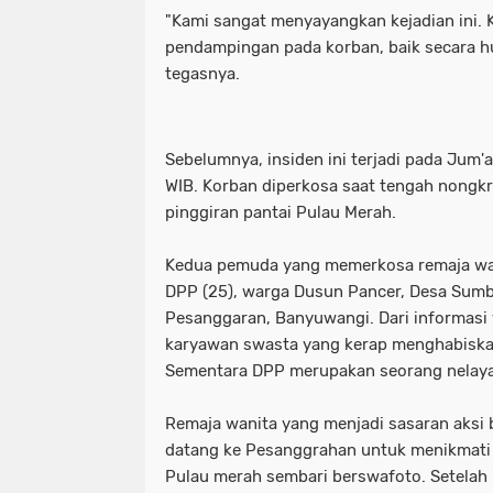
"Kami sangat menyayangkan kejadian ini. 
Motret Warga di Ruang Publik Harus
mayoritas etle
meluap hingga k
pendampingan pada korban, baik secara h
tegasnya.
Pelaku Pembacokan Berhasil Diamank
motor sempat diduga melaju kenc
Perkuat Ketahanan Pangan Menuju 
ojol gelar demo digedung dpr
Sebelumnya, insiden ini terjadi pada Jum'a
Polres Pelabuhan Tanjung Perak Mat
perkuat ketahanan pangan menuju
WIB. Korban diperkosa saat tengah nongk
pinggiran pantai Pulau Merah.
Polres Pelabuhan Tanjung Perak Su
polres pelabuhan tanjung perak ma
Polri Tetapkan Tiga Tersangka Kasus
polres pelabuhan tanjung perak su
Kedua pemuda yang memerkosa remaja wanit
DPP (25), warga Dusun Pancer, Desa Sum
Polsek Kenjeran Ungkap Kasus Peni
polri tetapkan tiga tersangka kasus
Pesanggaran, Banyuwangi. Dari informasi
karyawan swasta yang kerap menghabiskan
Polsek Pabean Cantikan Ungkap Kas
polsek kenjeran ungkap kasus pen
Sementara DPP merupakan seorang nelaya
Program Walikota Surabaya Eri Cahy
polsek pabean cantikan ungkap ka
Remaja wanita yang menjadi sasaran aksi 
Tuding PT. DABN Bohong Terkait Kod
program walikota surabaya eri cah
datang ke Pesanggrahan untuk menikmati 
Pulau merah sembari berswafoto. Setelah
Waka DPR: Kado Istimewa di Hari San
tuding pt. dabn bohong terkait kod