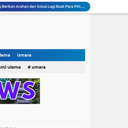
Pak lurah Bulak Banteng Berikan Arahan dan Solusi Lagi Buat Para PKL di TPU Dukuh Bulak Banteng Surabaya
# Warga bulak banteng wetan Gang 8 Kompak Gotong Royong Membangun Gapuro #
n Beri Santunan Korban Gempa***
Kasatpol PP Surabaya Pecat Oknum Investasi dan Arisan Bodong Ratusan Juta
ISTIWA TERKINI)NEWS.YANG KE 1
pacara dan Parade HUT Bhayangkara di Monas
Jalin Silaturahmi dan Kekompakan, Laskar News Ngopi Bareng Di Warkop RRK Surabaya .
kan Acara KHOTAMAN DAN IMTIHAN ke ...XXVI
Ulama
Umara
Khotaman dan Imtihan TPQ Al Islami Metode Qiroati Angkatan ke XXVI tahun 2026
25
hmi ulama
umara
Kisah tukang parkir yang sebelumnya ramai diperbincangkan terkait persoalan parkir gratis di sebuah minimarket di Bekasi kini memasuki babak baru.
tri 2025
o dan Maknanya
go dan maknanya
rang Masih Belum Diperbaiki