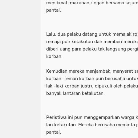
menikmati makanan ringan bersama sejuml
pantai.
_Lokasi ditemukan pemuda tewas ga
waka dpr: kado istimewa di hari san
_Prabowo menunjuk Komjen Pol (Purn
_lokasi ditemukan pemuda tewas g
Lalu, dua pelaku datang untuk memalak ro
(Kemenkum). (Arsip Humas Kemenk
_prabowo menunjuk komjen pol (pur
remaja pun ketakutan dan memberi mereka
diberi uang para pelaku tak langsung perg
_Tangkapan layar video banjir rob di
(kemenkum). (arsip humas kemenku
korban.
- Maruarar mengatakan rumah subsi
_tangkapan layar video banjir rob d
Kemudian mereka menjambak, menyeret se
pendapatan ini. (Foto: ANTARA FO
- maruarar mengatakan rumah subs
korban. Teman korban pun berusaha untu
laki-laki korban justru dipukuli oleh pelak
- Muhammad Iqbal Khatami founder 
pendapatan ini. (foto: antara foto/a
banyak lantaran ketakutan.
'Tuntut Pangkas Pemotongan Biaya Ap
- muhammad iqbal khatami founder
"Jalur Lintas Selatan (JLS) Kelok S
'tuntut pangkas pemotongan biaya a
Peristiwa ini pun menggemparkan warga 
lari ketakutan. Mereka berusaha meminta 
"Presiden RI Prabowo Subianto. (REUT
"jalur lintas selatan (jls) kelok s
pantai.