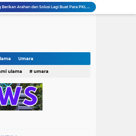
Pak lurah Bulak Banteng Berikan Arahan dan Solusi Lagi Buat Para PKL di TPU Dukuh Bulak Banteng Surabaya
# Warga bulak banteng wetan Gang 8 Kompak Gotong Royong Membangun Gapuro #
n Beri Santunan Korban Gempa***
Kasatpol PP Surabaya Pecat Oknum Investasi dan Arisan Bodong Ratusan Juta
ISTIWA TERKINI)NEWS.YANG KE 1
pacara dan Parade HUT Bhayangkara di Monas
Jalin Silaturahmi dan Kekompakan, Laskar News Ngopi Bareng Di Warkop RRK Surabaya .
kan Acara KHOTAMAN DAN IMTIHAN ke ...XXVI
Ulama
Umara
Khotaman dan Imtihan TPQ Al Islami Metode Qiroati Angkatan ke XXVI tahun 2026
25
hmi ulama
umara
Kisah tukang parkir yang sebelumnya ramai diperbincangkan terkait persoalan parkir gratis di sebuah minimarket di Bekasi kini memasuki babak baru.
tri 2025
o dan Maknanya
go dan maknanya
rang Masih Belum Diperbaiki