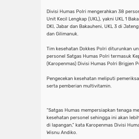
Motret Warga di Ruang Publik Harus
mayoritas etle
meluap hingga k
Divisi Humas Polri mengerahkan 38 perso
Unit Kecil Lengkap (UKL), yakni UKL 1 Bak
Pelaku Pembacokan Berhasil Diamank
motor sempat diduga melaju kenc
DKI, Jabar dan Bakauheni, UKL 3 di Jateng
dan Gilimanuk.
Perkuat Ketahanan Pangan Menuju 
ojol gelar demo digedung dpr
Polres Pelabuhan Tanjung Perak Mat
perkuat ketahanan pangan menuju
Tim kesehatan Dokkes Polri diturunkan u
personel Satgas Humas Polri termasuk Ke
Polres Pelabuhan Tanjung Perak Su
polres pelabuhan tanjung perak ma
(Karopenmas) Divisi Humas Polri Brigjen 
Polri Tetapkan Tiga Tersangka Kasus
polres pelabuhan tanjung perak su
Pengecekan kesehatan meliputi pemeriksaa
serta pemberian multivitamin.
Polsek Kenjeran Ungkap Kasus Peni
polri tetapkan tiga tersangka kasus
Polsek Pabean Cantikan Ungkap Kas
polsek kenjeran ungkap kasus pen
“Satgas Humas mempersiapkan tenaga me
Program Walikota Surabaya Eri Cahy
polsek pabean cantikan ungkap ka
kesehatan personel sehingga ini akan leb
di lapangan,” kata Karopenmas Divisi Huma
Tuding PT. DABN Bohong Terkait Kod
program walikota surabaya eri cah
Wisnu Andiko.
Waka DPR: Kado Istimewa di Hari San
tuding pt. dabn bohong terkait kod