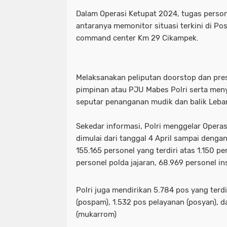
Dalam Operasi Ketupat 2024, tugas person
_Lokasi ditemukan pemuda tewas ga
waka dpr: kado istimewa di hari san
antaranya memonitor situasi terkini di Po
command center Km 29 Cikampek.
_Prabowo menunjuk Komjen Pol (Purn
_lokasi ditemukan pemuda tewas g
(Kemenkum). (Arsip Humas Kemenk
_prabowo menunjuk komjen pol (pur
Melaksanakan peliputan doorstop dan pres
_Tangkapan layar video banjir rob di
(kemenkum). (arsip humas kemenku
pimpinan atau PJU Mabes Polri serta meny
seputar penanganan mudik dan balik Leba
- Maruarar mengatakan rumah subsi
_tangkapan layar video banjir rob d
Sekedar informasi, Polri menggelar Operas
pendapatan ini. (Foto: ANTARA FO
- maruarar mengatakan rumah subs
dimulai dari tanggal 4 April sampai dengan
- Muhammad Iqbal Khatami founder 
pendapatan ini. (foto: antara foto/a
155.165 personel yang terdiri atas 1.150 p
personel polda jajaran, 68.969 personel ins
'Tuntut Pangkas Pemotongan Biaya Ap
- muhammad iqbal khatami founder
Polri juga mendirikan 5.784 pos yang terd
"Jalur Lintas Selatan (JLS) Kelok S
'tuntut pangkas pemotongan biaya a
(pospam), 1.532 pos pelayanan (posyan), 
"Presiden RI Prabowo Subianto. (REUT
"jalur lintas selatan (jls) kelok s
(mukarrom)