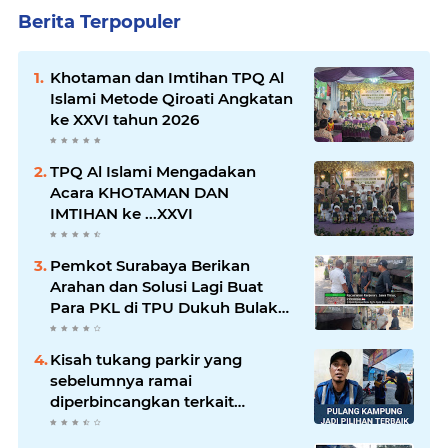
Berita Terpopuler
Khotaman dan Imtihan TPQ Al
Islami Metode Qiroati Angkatan
ke XXVI tahun 2026
TPQ Al Islami Mengadakan
Acara KHOTAMAN DAN
IMTIHAN ke ...XXVI
Pemkot Surabaya Berikan
Arahan dan Solusi Lagi Buat
Para PKL di TPU Dukuh Bulak
Banteng Surabaya
Kisah tukang parkir yang
sebelumnya ramai
diperbincangkan terkait
persoalan parkir gratis di
sebuah minimarket di Bekasi