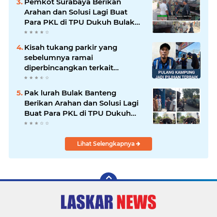
Pemkot Surabaya Berikan
Arahan dan Solusi Lagi Buat
Para PKL di TPU Dukuh Bulak
Banteng Surabaya
Kisah tukang parkir yang
sebelumnya ramai
diperbincangkan terkait
persoalan parkir gratis di
sebuah minimarket di Bekasi
Pak lurah Bulak Banteng
kini memasuki babak baru.
Berikan Arahan dan Solusi Lagi
Buat Para PKL di TPU Dukuh
Bulak Banteng Surabaya
Lihat Selengkapnya