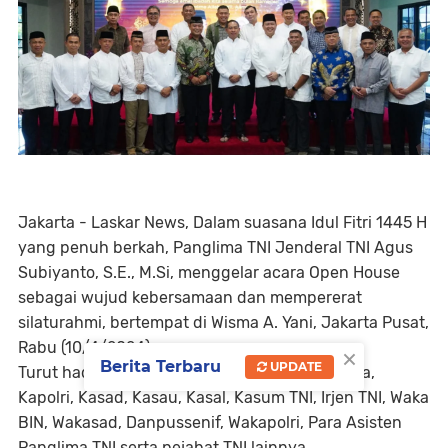
Jakarta - Laskar News, Dalam suasana Idul Fitri 1445 H
yang penuh berkah, Panglima TNI Jenderal TNI Agus
Subiyanto, S.E., M.Si, menggelar acara Open House
sebagai wujud kebersamaan dan mempererat
silaturahmi, bertempat di Wisma A. Yani, Jakarta Pusat,
Rabu (10/4/2024).
×
Berita Terbaru
UPDATE
Turut hadir dalam rangkaian acara diantaranya,
Kapolri, Kasad, Kasau, Kasal, Kasum TNI, Irjen TNI, Waka
BIN, Wakasad, Danpussenif, Wakapolri, Para Asisten
Panglima TNI serta pejabat TNI lainnya.