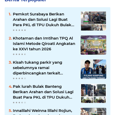
Pemkot Surabaya Berikan
Arahan dan Solusi Lagi Buat
Para PKL di TPU Dukuh Bulak
Banteng Surabaya
Khotaman dan Imtihan TPQ Al
Islami Metode Qiroati Angkatan
ke XXVI tahun 2026
Kisah tukang parkir yang
sebelumnya ramai
diperbincangkan terkait
persoalan parkir gratis di
sebuah minimarket di Bekasi
Pak lurah Bulak Banteng
kini memasuki babak baru.
Berikan Arahan dan Solusi Lagi
Buat Para PKL di TPU Dukuh
Bulak Banteng Surabaya
Innalilahi Weinna lillahi Rojiun,