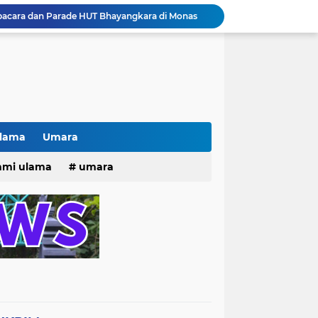
pacara dan Parade HUT Bhayangkara di Monas
Jalin Silaturahmi dan Kekompakan, Laskar News Ngopi Bareng Di Warkop RRK Surabaya .
kan Acara KHOTAMAN DAN IMTIHAN ke ...XXVI
Khotaman dan Imtihan TPQ Al Islami Metode Qiroati Angkatan ke XXVI tahun 2026
Kisah tukang parkir yang sebelumnya ramai diperbincangkan terkait persoalan parkir gratis di sebuah minimarket di Bekasi kini memasuki babak baru.
Pak lurah Bulak Banteng Berikan Arahan dan Solusi Lagi Buat Para PKL di TPU Dukuh Bulak Banteng Surabaya
# Warga bulak banteng wetan Gang 8 Kompak Gotong Royong Membangun Gapuro #
n Beri Santunan Korban Gempa***
Ulama
Umara
Kasatpol PP Surabaya Pecat Oknum Investasi dan Arisan Bodong Ratusan Juta
25
hmi ulama
umara
ISTIWA TERKINI)NEWS.YANG KE 1
tri 2025
o dan Maknanya
go dan maknanya
rang Masih Belum Diperbaiki