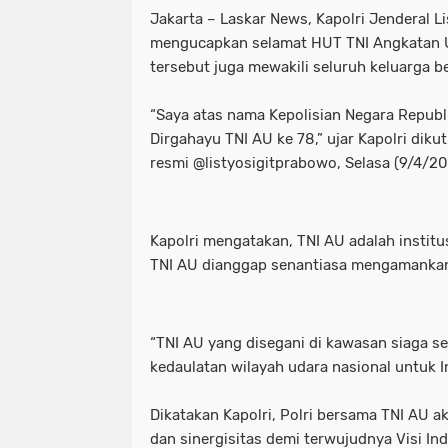
Jakarta – Laskar News, Kapolri Jenderal L
Motret Warga di Ruang Publik Harus
mayoritas etle
meluap hingga k
mengucapkan selamat HUT TNI Angkatan U
tersebut juga mewakili seluruh keluarga bes
Pelaku Pembacokan Berhasil Diamank
motor sempat diduga melaju kenc
Perkuat Ketahanan Pangan Menuju 
ojol gelar demo digedung dpr
“Saya atas nama Kepolisian Negara Repub
Dirgahayu TNI AU ke 78,” ujar Kapolri diku
Polres Pelabuhan Tanjung Perak Mat
perkuat ketahanan pangan menuju
resmi @listyosigitprabowo, Selasa (9/4/20
Polres Pelabuhan Tanjung Perak Su
polres pelabuhan tanjung perak ma
Polri Tetapkan Tiga Tersangka Kasus
polres pelabuhan tanjung perak su
Kapolri mengatakan, TNI AU adalah institu
TNI AU dianggap senantiasa mengamankan 
Polsek Kenjeran Ungkap Kasus Peni
polri tetapkan tiga tersangka kasus
Polsek Pabean Cantikan Ungkap Kas
polsek kenjeran ungkap kasus pen
“TNI AU yang disegani di kawasan siaga 
Program Walikota Surabaya Eri Cahy
polsek pabean cantikan ungkap ka
kedaulatan wilayah udara nasional untuk I
Tuding PT. DABN Bohong Terkait Kod
program walikota surabaya eri cah
Dikatakan Kapolri, Polri bersama TNI AU a
dan sinergisitas demi terwujudnya Visi I
Waka DPR: Kado Istimewa di Hari San
tuding pt. dabn bohong terkait kod