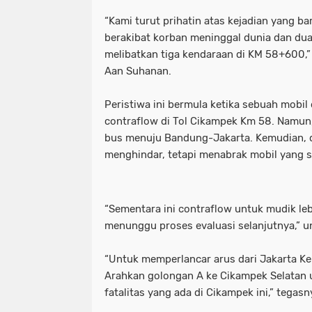
Motret Warga di Ruang Publik Harus
mayoritas etle
meluap hingga k
“Kami turut prihatin atas kejadian yang ba
berakibat korban meninggal dunia dan du
Pelaku Pembacokan Berhasil Diamank
motor sempat diduga melaju kenc
melibatkan tiga kendaraan di KM 58+600,” u
Aan Suhanan.
Perkuat Ketahanan Pangan Menuju 
ojol gelar demo digedung dpr
Peristiwa ini bermula ketika sebuah mobil d
Polres Pelabuhan Tanjung Perak Mat
perkuat ketahanan pangan menuju
contraflow di Tol Cikampek Km 58. Namun,
Polres Pelabuhan Tanjung Perak Su
polres pelabuhan tanjung perak ma
bus menuju Bandung-Jakarta. Kemudian, 
menghindar, tetapi menabrak mobil yang 
Polri Tetapkan Tiga Tersangka Kasus
polres pelabuhan tanjung perak su
Polsek Kenjeran Ungkap Kasus Peni
polri tetapkan tiga tersangka kasus
“Sementara ini contraflow untuk mudik le
Polsek Pabean Cantikan Ungkap Kas
polsek kenjeran ungkap kasus pen
menunggu proses evaluasi selanjutnya,” u
Program Walikota Surabaya Eri Cahy
polsek pabean cantikan ungkap ka
“Untuk memperlancar arus dari Jakarta Ke
Arahkan golongan A ke Cikampek Selatan
Tuding PT. DABN Bohong Terkait Kod
program walikota surabaya eri cah
fatalitas yang ada di Cikampek ini,” tegasn
Waka DPR: Kado Istimewa di Hari San
tuding pt. dabn bohong terkait kod