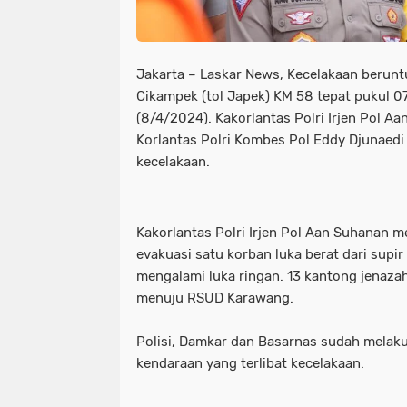
Dua Pemuda Tewas Adu Banteng di 
destinasi wisata di bangkalan
d
Gratis Parkir Asal Bayar Pajak Kenda
dua pemuda tewas adu banteng di
Jakarta – Laskar News, Kecelakaan beruntun
Infrastruktur Jalan Dusun Kateng 
getaran terasa di blitar
gratis 
Cikampek (tol Japek) KM 58 tepat pukul 0
(8/4/2024). Kakorlantas Polri Irjen Pol A
iyyah Baitur Rohman Gelar Maulidur Ro
imbas aksi demo di ketapang
i
Korlantas Polri Kombes Pol Eddy Djunaedi
kecelakaan.
Jagal dan Pedagang RPH Pegirian G
ingatkan harus humanis
iyyah 
Kakorlantas Ingatkan Pemudik Tetap 
jagal dan pedagang rph pegirian g
Kakorlantas Polri Irjen Pol Aan Suhanan m
KCB Jatim Tantang Adu Data!
Kemb
kakorlantas ingatkan pemudik tetap
evakuasi satu korban luka berat dari supi
mengalami luka ringan. 13 kantong jenaza
Kerugian Akibat Kericuhan yang Tewa
kcb jatim tantang adu data!
kem
menuju RSUD Karawang.
KPK Periksa Eks Ketua DPRD Jatim K
kerugian akibat kericuhan yang tew
Polisi, Damkar dan Basarnas sudah melak
LSM PLPI Gelar Istighosah Qubro di
kpk periksa eks ketua dprd jatim k
kendaraan yang terlibat kecelakaan.
Mayoritas ETLE
Meluap hingga ke 
lsm plpi gelar istighosah qubro di