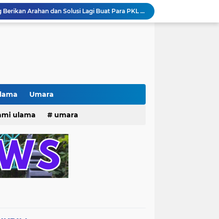
Pak lurah Bulak Banteng Berikan Arahan dan Solusi Lagi Buat Para PKL di TPU Dukuh Bulak Banteng Surabaya
# Warga bulak banteng wetan Gang 8 Kompak Gotong Royong Membangun Gapuro #
n Beri Santunan Korban Gempa***
Kasatpol PP Surabaya Pecat Oknum Investasi dan Arisan Bodong Ratusan Juta
ISTIWA TERKINI)NEWS.YANG KE 1
pacara dan Parade HUT Bhayangkara di Monas
Jalin Silaturahmi dan Kekompakan, Laskar News Ngopi Bareng Di Warkop RRK Surabaya .
kan Acara KHOTAMAN DAN IMTIHAN ke ...XXVI
Ulama
Umara
Khotaman dan Imtihan TPQ Al Islami Metode Qiroati Angkatan ke XXVI tahun 2026
25
hmi ulama
umara
Kisah tukang parkir yang sebelumnya ramai diperbincangkan terkait persoalan parkir gratis di sebuah minimarket di Bekasi kini memasuki babak baru.
tri 2025
o dan Maknanya
go dan maknanya
rang Masih Belum Diperbaiki