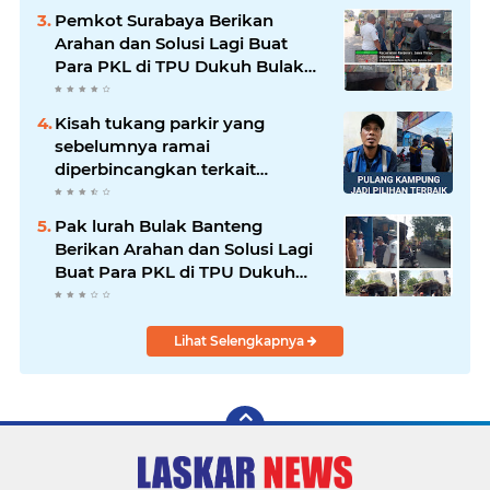
Pemkot Surabaya Berikan
Arahan dan Solusi Lagi Buat
Para PKL di TPU Dukuh Bulak
Banteng Surabaya
Kisah tukang parkir yang
sebelumnya ramai
diperbincangkan terkait
persoalan parkir gratis di
sebuah minimarket di Bekasi
Pak lurah Bulak Banteng
kini memasuki babak baru.
Berikan Arahan dan Solusi Lagi
Buat Para PKL di TPU Dukuh
Bulak Banteng Surabaya
Lihat Selengkapnya