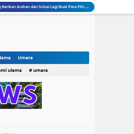
Pak lurah Bulak Banteng Berikan Arahan dan Solusi Lagi Buat Para PKL di TPU Dukuh Bulak Banteng Surabaya
# Warga bulak banteng wetan Gang 8 Kompak Gotong Royong Membangun Gapuro #
n Beri Santunan Korban Gempa***
Kasatpol PP Surabaya Pecat Oknum Investasi dan Arisan Bodong Ratusan Juta
ISTIWA TERKINI)NEWS.YANG KE 1
pacara dan Parade HUT Bhayangkara di Monas
Jalin Silaturahmi dan Kekompakan, Laskar News Ngopi Bareng Di Warkop RRK Surabaya .
kan Acara KHOTAMAN DAN IMTIHAN ke ...XXVI
Ulama
Umara
Khotaman dan Imtihan TPQ Al Islami Metode Qiroati Angkatan ke XXVI tahun 2026
25
hmi ulama
umara
Kisah tukang parkir yang sebelumnya ramai diperbincangkan terkait persoalan parkir gratis di sebuah minimarket di Bekasi kini memasuki babak baru.
tri 2025
o dan Maknanya
go dan maknanya
rang Masih Belum Diperbaiki