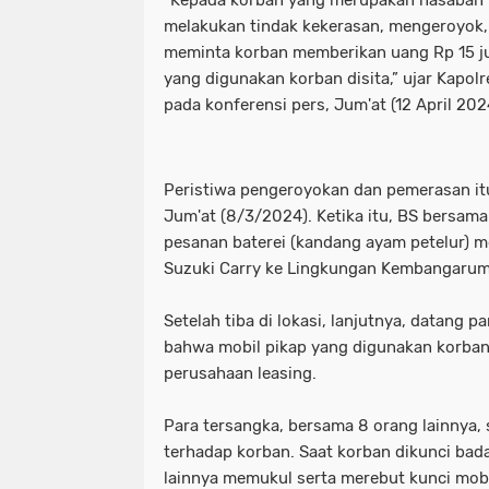
melakukan tindak kekerasan, mengeroyok
Motret Warga di Ruang Publik Harus
mayoritas etle
meluap hingga k
meminta korban memberikan uang Rp 15 jut
Pelaku Pembacokan Berhasil Diamank
motor sempat diduga melaju kenc
yang digunakan korban disita,” ujar Kapolr
pada konferensi pers, Jum'at (12 April 202
Perkuat Ketahanan Pangan Menuju 
ojol gelar demo digedung dpr
Polres Pelabuhan Tanjung Perak Mat
perkuat ketahanan pangan menuju
Peristiwa pengeroyokan dan pemerasan itu,
Polres Pelabuhan Tanjung Perak Su
polres pelabuhan tanjung perak ma
Jum'at (8/3/2024). Ketika itu, BS bersam
pesanan baterei (kandang ayam petelur) 
Polri Tetapkan Tiga Tersangka Kasus
polres pelabuhan tanjung perak su
Suzuki Carry ke Lingkungan Kembangarum
Polsek Kenjeran Ungkap Kasus Peni
polri tetapkan tiga tersangka kasus
Setelah tiba di lokasi, lanjutnya, datang
bahwa mobil pikap yang digunakan korba
Polsek Pabean Cantikan Ungkap Kas
polsek kenjeran ungkap kasus pen
perusahaan leasing.
Program Walikota Surabaya Eri Cahy
polsek pabean cantikan ungkap ka
Para tersangka, bersama 8 orang lainnya
Tuding PT. DABN Bohong Terkait Kod
program walikota surabaya eri cah
terhadap korban. Saat korban dikunci bad
lainnya memukul serta merebut kunci mobi
Waka DPR: Kado Istimewa di Hari San
tuding pt. dabn bohong terkait kod