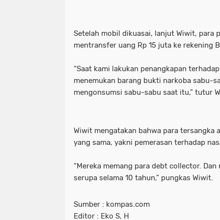
_Lokasi ditemukan pemuda tewas ga
waka dpr: kado istimewa di hari san
Setelah mobil dikuasai, lanjut Wiwit, para
_Prabowo menunjuk Komjen Pol (Purn
_lokasi ditemukan pemuda tewas g
mentransfer uang Rp 15 juta ke rekening 
(Kemenkum). (Arsip Humas Kemenk
_prabowo menunjuk komjen pol (pur
“Saat kami lakukan penangkapan terhadap 
menemukan barang bukti narkoba sabu-sa
_Tangkapan layar video banjir rob di
(kemenkum). (arsip humas kemenku
mengonsumsi sabu-sabu saat itu,” tutur W
- Maruarar mengatakan rumah subsi
_tangkapan layar video banjir rob d
pendapatan ini. (Foto: ANTARA FO
- maruarar mengatakan rumah subs
Wiwit mengatakan bahwa para tersangka ad
yang sama, yakni pemerasan terhadap nas
- Muhammad Iqbal Khatami founder 
pendapatan ini. (foto: antara foto/a
'Tuntut Pangkas Pemotongan Biaya Ap
- muhammad iqbal khatami founder
“Mereka memang para debt collector. Dan
serupa selama 10 tahun,” pungkas Wiwit.
"Jalur Lintas Selatan (JLS) Kelok S
'tuntut pangkas pemotongan biaya a
Sumber : kompas.com
"Presiden RI Prabowo Subianto. (REUT
"jalur lintas selatan (jls) kelok s
Editor : Eko S, H