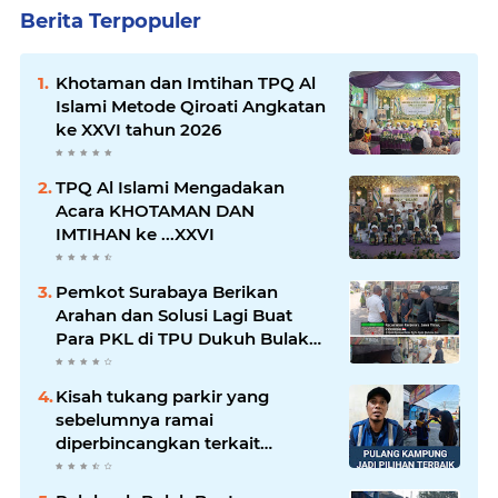
Berita Terpopuler
Khotaman dan Imtihan TPQ Al
Islami Metode Qiroati Angkatan
ke XXVI tahun 2026
TPQ Al Islami Mengadakan
Acara KHOTAMAN DAN
IMTIHAN ke ...XXVI
Pemkot Surabaya Berikan
Arahan dan Solusi Lagi Buat
Para PKL di TPU Dukuh Bulak
Banteng Surabaya
Kisah tukang parkir yang
sebelumnya ramai
diperbincangkan terkait
persoalan parkir gratis di
sebuah minimarket di Bekasi