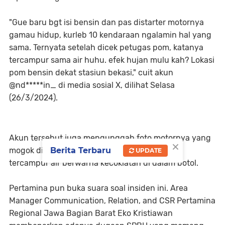
"Gue baru bgt isi bensin dan pas distarter motornya
gamau hidup, kurleb 10 kendaraan ngalamin hal yang
sama. Ternyata setelah dicek petugas pom, katanya
tercampur sama air huhu. efek hujan mulu kah? Lokasi
pom bensin dekat stasiun bekasi," cuit akun
@nd*****in_ di media sosial X, dilihat Selasa
(26/3/2024).
Akun tersebut juga mengunggah foto motornya yang
×
mogok di depan SPBU, serta foto bukti bensin
Berita Terbaru
UPDATE
tercampur air berwarna kecoklatan di dalam botol.
Pertamina pun buka suara soal insiden ini. Area
Manager Communication, Relation, and CSR Pertamina
Regional Jawa Bagian Barat Eko Kristiawan