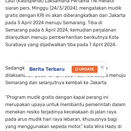
Laut (Kadispenal) Laksamana Pertama TNI melalui
siaran pers, Minggu (24/3/2024), mengatakan mudik
gratis dengan KRI ini akan diberangkatkan dari Jakarta
pada 5 April 2024 menuju Semarang. Tiba di
Semarang pada 6 April 2024, kemudian perjalanan
dilanjutkan menuju pemberhentian berikutnya Kota
Surabaya yang dijadwalkan tiba pada 7 April 2024.
×
Sedangkan untuk rute kembali arus balik, akan
Berita Terbaru
UPDATE
dilaksanakan pada 13 April 2024 dari Surabaya menuju
Semarang dan selanjutnya kembali ke Jakarta.
“Program mudik gratis dengan kapal perang ini
merupakan upaya untuk membantu pemerintah dalam
menekan resiko terjadinya kecelakaan di jalan raya
pada arus mudik hari raya lebaran, khususnya bagi
yang menggunakan sepeda motor,” kata Wira Hady di