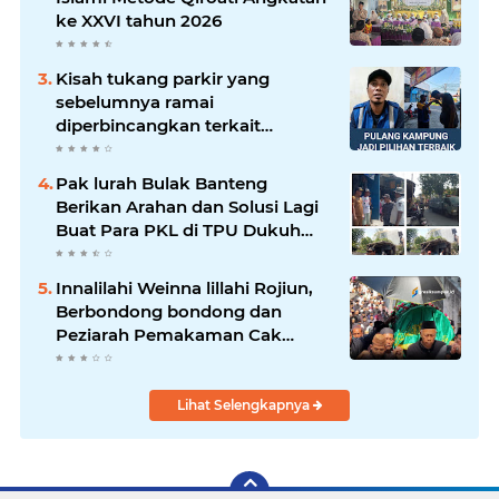
ke XXVI tahun 2026
Kisah tukang parkir yang
sebelumnya ramai
diperbincangkan terkait
persoalan parkir gratis di
sebuah minimarket di Bekasi
Pak lurah Bulak Banteng
kini memasuki babak baru.
Berikan Arahan dan Solusi Lagi
Buat Para PKL di TPU Dukuh
Bulak Banteng Surabaya
Innalilahi Weinna lillahi Rojiun,
Berbondong bondong dan
Peziarah Pemakaman Cak
Soleh.
Lihat Selengkapnya