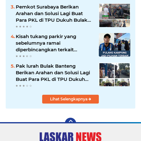
Pemkot Surabaya Berikan
Arahan dan Solusi Lagi Buat
Para PKL di TPU Dukuh Bulak
Banteng Surabaya
Kisah tukang parkir yang
sebelumnya ramai
diperbincangkan terkait
persoalan parkir gratis di
sebuah minimarket di Bekasi
Pak lurah Bulak Banteng
kini memasuki babak baru.
Berikan Arahan dan Solusi Lagi
Buat Para PKL di TPU Dukuh
Bulak Banteng Surabaya
Lihat Selengkapnya