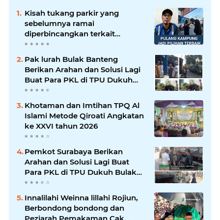
Kisah tukang parkir yang
sebelumnya ramai
diperbincangkan terkait
persoalan parkir gratis di
sebuah minimarket di Bekasi
Pak lurah Bulak Banteng
kini memasuki babak baru.
Berikan Arahan dan Solusi Lagi
Buat Para PKL di TPU Dukuh
Bulak Banteng Surabaya
Khotaman dan Imtihan TPQ Al
Islami Metode Qiroati Angkatan
ke XXVI tahun 2026
Pemkot Surabaya Berikan
Arahan dan Solusi Lagi Buat
Para PKL di TPU Dukuh Bulak
Banteng Surabaya
Innalilahi Weinna lillahi Rojiun,
Berbondong bondong dan
Peziarah Pemakaman Cak