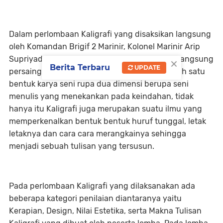
Dalam perlombaan Kaligrafi yang disaksikan langsung
oleh Komandan Brigif 2 Marinir, Kolonel Marinir Arip
×
Supriyadi, S.H., M.M., M.Tr.Hanla., tersebut berlangsung
Berita Terbaru
UPDATE
persaingan antar prajurit. Kaligrafi adalah salah satu
bentuk karya seni rupa dua dimensi berupa seni
menulis yang menekankan pada keindahan, tidak
hanya itu Kaligrafi juga merupakan suatu ilmu yang
memperkenalkan bentuk bentuk huruf tunggal, letak
letaknya dan cara cara merangkainya sehingga
menjadi sebuah tulisan yang tersusun.
Pada perlombaan Kaligrafi yang dilaksanakan ada
beberapa kategori penilaian diantaranya yaitu
Kerapian, Design, Nilai Estetika, serta Makna Tulisan