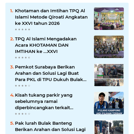
Khotaman dan Imtihan TPQ Al
Islami Metode Qiroati Angkatan
ke XXVI tahun 2026
TPQ Al Islami Mengadakan
Acara KHOTAMAN DAN
IMTIHAN ke ...XXVI
Pemkot Surabaya Berikan
Arahan dan Solusi Lagi Buat
Para PKL di TPU Dukuh Bulak
Banteng Surabaya
Kisah tukang parkir yang
sebelumnya ramai
diperbincangkan terkait
persoalan parkir gratis di
sebuah minimarket di Bekasi
Pak lurah Bulak Banteng
kini memasuki babak baru.
Berikan Arahan dan Solusi Lagi