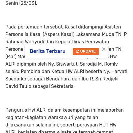
Senin (25/03).
Pada pertemuan tersebut, Kasal didampingi Asisten
Personalia Kasal (Aspers Kasal) Laksamana Muda TNI P.
Rahmad Wahyudi dan Kepala Dinas Perawatan
×
Personel Angkatan Laut (Kadiswatpersal) Brigjen TNI
Berita Terbaru
UPDATE
(Mar) Mauriadi menerima perwakilan pengurus HW
ALRI dipimpin oleh Ny. Siswartuti Sarodja M. Romly
selaku Pembina dan Ketua HW ALRI beserta Ny. Haryati
Soedarko sebagai Bendahara dan Ibu R. Sri Redjeki
David Taulo sebagai Sekretaris.
Pengurus HW ALRI dalam kesempatan ini melaporkan
kegiatan-kegiatan Warakawuri yang telah
dilaksanakan selama ini, seperti perayaan HUT HW
ALRI, kegiatan dharma wisata ke tempat-tempat