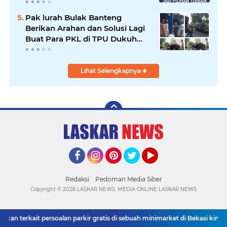
persoalan parkir gratis di
sebuah minimarket di Bekasi
Pak lurah Bulak Banteng
kini memasuki babak baru.
Berikan Arahan dan Solusi Lagi
Buat Para PKL di TPU Dukuh
Bulak Banteng Surabaya
Lihat Selengkapnya
Facebook
Instagram
Pinterest
Twitter
YouTube
Redaksi
Pedoman Media Siber
Copyright ©
2026 LASKAR NEWS. MEDIA ONLINE LASKAR NEWS
 terkait persoalan parkir gratis di sebuah minimarket di Bekasi kini me