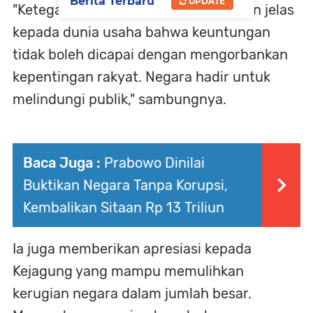
Berita Terbaru
UPDATE
"Ketegasan seperti ini mengirim pesan jelas
kepada dunia usaha bahwa keuntungan
tidak boleh dicapai dengan mengorbankan
kepentingan rakyat. Negara hadir untuk
melindungi publik," sambungnya.
Baca Juga :
Prabowo Dinilai
Buktikan Negara Tanpa Korupsi,
Kembalikan Sitaan Rp 13 Triliun
Ia juga memberikan apresiasi kepada
Kejagung yang mampu memulihkan
kerugian negara dalam jumlah besar.