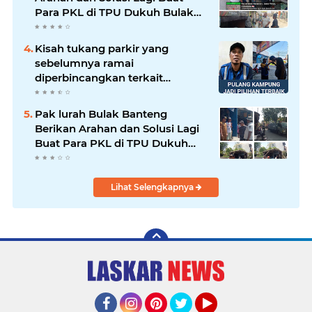
Para PKL di TPU Dukuh Bulak
Banteng Surabaya
Kisah tukang parkir yang
sebelumnya ramai
diperbincangkan terkait
persoalan parkir gratis di
sebuah minimarket di Bekasi
Pak lurah Bulak Banteng
kini memasuki babak baru.
Berikan Arahan dan Solusi Lagi
Buat Para PKL di TPU Dukuh
Bulak Banteng Surabaya
Lihat Selengkapnya