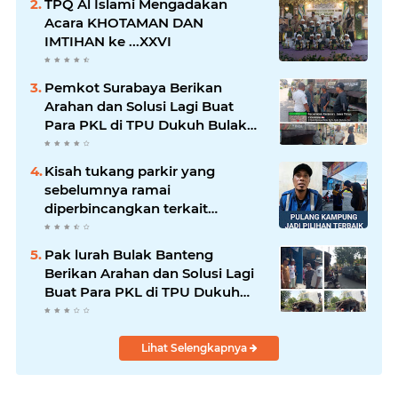
TPQ Al Islami Mengadakan
Acara KHOTAMAN DAN
IMTIHAN ke ...XXVI
Pemkot Surabaya Berikan
Arahan dan Solusi Lagi Buat
Para PKL di TPU Dukuh Bulak
Banteng Surabaya
Kisah tukang parkir yang
sebelumnya ramai
diperbincangkan terkait
persoalan parkir gratis di
sebuah minimarket di Bekasi
Pak lurah Bulak Banteng
kini memasuki babak baru.
Berikan Arahan dan Solusi Lagi
Buat Para PKL di TPU Dukuh
Bulak Banteng Surabaya
Lihat Selengkapnya