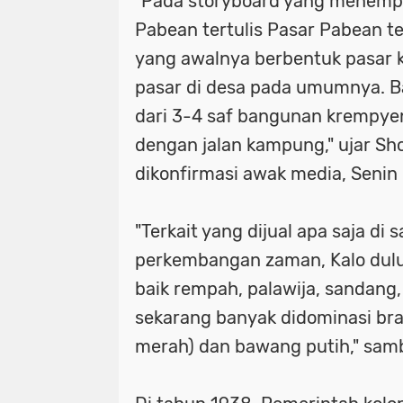
"Pada storyboard yang menempe
Pabean tertulis Pasar Pabean te
_Lokasi ditemukan pemuda tewas ga
waka dpr: kado istimewa di hari san
yang awalnya berbentuk pasar 
_Prabowo menunjuk Komjen Pol (Purn
_lokasi ditemukan pemuda tewas g
pasar di desa pada umumnya. B
(Kemenkum). (Arsip Humas Kemenk
_prabowo menunjuk komjen pol (pur
dari 3-4 saf bangunan krempye
dengan jalan kampung," ujar Sh
_Tangkapan layar video banjir rob di
(kemenkum). (arsip humas kemenku
dikonfirmasi awak media, Senin 
- Maruarar mengatakan rumah subsi
_tangkapan layar video banjir rob d
pendapatan ini. (Foto: ANTARA FO
- maruarar mengatakan rumah subs
"Terkait yang dijual apa saja di
perkembangan zaman, Kalo dulu
- Muhammad Iqbal Khatami founder 
pendapatan ini. (foto: antara foto/a
baik rempah, palawija, sandang,
'Tuntut Pangkas Pemotongan Biaya Ap
- muhammad iqbal khatami founder
sekarang banyak didominasi b
"Jalur Lintas Selatan (JLS) Kelok S
'tuntut pangkas pemotongan biaya a
merah) dan bawang putih," sam
"Presiden RI Prabowo Subianto. (REUT
"jalur lintas selatan (jls) kelok s