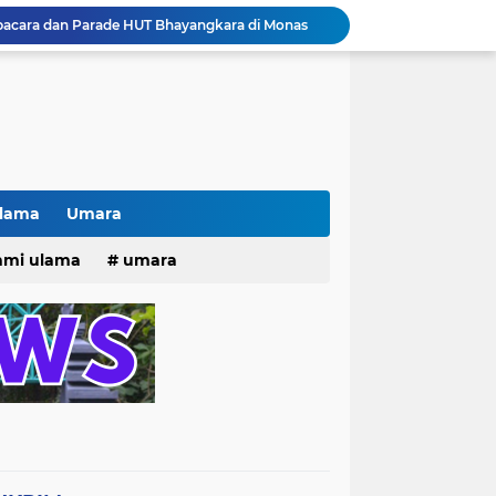
Jalin Silaturahmi dan Kekompakan, Laskar News Ngopi Bareng Di Warkop RRK Surabaya .
kan Acara KHOTAMAN DAN IMTIHAN ke ...XXVI
Khotaman dan Imtihan TPQ Al Islami Metode Qiroati Angkatan ke XXVI tahun 2026
Kisah tukang parkir yang sebelumnya ramai diperbincangkan terkait persoalan parkir gratis di sebuah minimarket di Bekasi kini memasuki babak baru.
Pak lurah Bulak Banteng Berikan Arahan dan Solusi Lagi Buat Para PKL di TPU Dukuh Bulak Banteng Surabaya
# Warga bulak banteng wetan Gang 8 Kompak Gotong Royong Membangun Gapuro #
n Beri Santunan Korban Gempa***
Kasatpol PP Surabaya Pecat Oknum Investasi dan Arisan Bodong Ratusan Juta
Ulama
Umara
ISTIWA TERKINI)NEWS.YANG KE 1
25
hmi ulama
umara
pacara dan Parade HUT Bhayangkara di Monas
tri 2025
o dan Maknanya
go dan maknanya
rang Masih Belum Diperbaiki