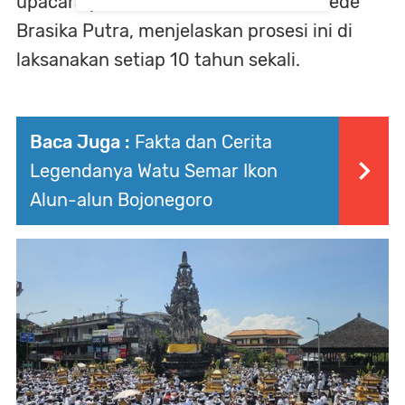
upacara pura Kentel Gumi ,Cokorda Gede
Brasika Putra, menjelaskan prosesi ini di
laksanakan setiap 10 tahun sekali.
Baca Juga :
Fakta dan Cerita
Legendanya Watu Semar Ikon
Alun-alun Bojonegoro