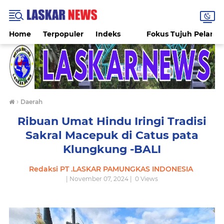
Home
Terpopuler
Indeks
Fokus Tujuh Pelang
›
Daerah
Ribuan Umat Hindu Iringi Tradisi
Sakral Macepuk di Catus pata
Klungkung -BALI
Redaksi PT .LASKAR PAMUNGKAS INDONESIA
| November 07, 2024 |
0
Views