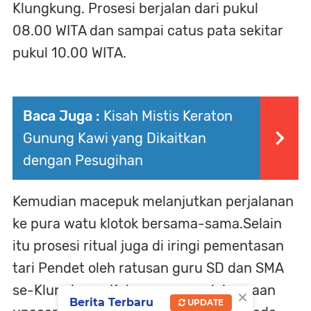
Klungkung. Prosesi berjalan dari pukul
08.00 WITA dan sampai catus pata sekitar
pukul 10.00 WITA.
Baca Juga :
Kisah Mistis Keraton
Gunung Kawi yang Dikaitkan
dengan Pesugihan
Kemudian macepuk melanjutkan perjalanan
ke pura watu klotok bersama-sama.Selain
itu prosesi ritual juga di iringi pementasan
tari Pendet oleh ratusan guru SD dan SMA
se-Klungkung. Ketua umum pelaksanaan
×
Berita Terbaru
UPDATE