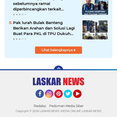
sebelumnya ramai
diperbincangkan terkait
persoalan parkir gratis di
sebuah minimarket di Bekasi
Pak lurah Bulak Banteng
kini memasuki babak baru.
Berikan Arahan dan Solusi Lagi
Buat Para PKL di TPU Dukuh
Bulak Banteng Surabaya
Lihat Selengkapnya
Facebook
Instagram
Pinterest
Twitter
YouTube
Redaksi
Pedoman Media Siber
Copyright ©
2026 LASKAR NEWS. MEDIA ONLINE LASKAR NEWS