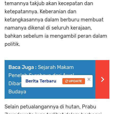
temannya takjub akan kecepatan dan
ketepatannya. Keberanian dan
ketangkasannya dalam berburu membuat
namanya dikenal di seluruh kerajaan,
bahkan sebelum ia mengambil peran dalam
politik.
Baca Juga :
Sejarah Makam
Peneleh Surabaya dari Awal
×
Berita Terbaru
UPDATE
Dibangun hingga Jadi Cagar
Budaya
Selain petualangannya di hutan, Prabu