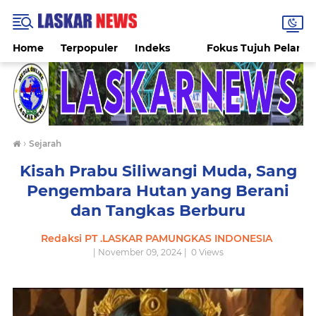
Home
Terpopuler
Indeks
Fokus Tujuh Pelang
›
Sejarah
Kisah Prabu Siliwangi Muda, Sang
Pengembara Hutan yang Berani
dan Tangkas Berburu
Redaksi PT .LASKAR PAMUNGKAS INDONESIA
| November 09, 2024 |
0
Views