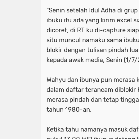
Motret Warga di Ruang Publik Harus
mayoritas etle
meluap hingga k
"Senin setelah Idul Adha di gru
ibuku itu ada yang kirim excel s
Pelaku Pembacokan Berhasil Diamank
motor sempat diduga melaju kenc
dicoret, di RT ku di-capture sia
Perkuat Ketahanan Pangan Menuju 
ojol gelar demo digedung dpr
situ muncul namaku sama ibuku
Polres Pelabuhan Tanjung Perak Mat
perkuat ketahanan pangan menuju
blokir dengan tulisan pindah lua
kepada awak media, Senin (1/7/
Polres Pelabuhan Tanjung Perak Su
polres pelabuhan tanjung perak ma
Polri Tetapkan Tiga Tersangka Kasus
polres pelabuhan tanjung perak su
Wahyu dan ibunya pun merasa 
Polsek Kenjeran Ungkap Kasus Peni
polri tetapkan tiga tersangka kasus
dalam daftar terancam diblokir K
merasa pindah dan tetap tinggal
Polsek Pabean Cantikan Ungkap Kas
polsek kenjeran ungkap kasus pen
tahun 1980-an.
Program Walikota Surabaya Eri Cahy
polsek pabean cantikan ungkap ka
Tuding PT. DABN Bohong Terkait Kod
program walikota surabaya eri cah
Ketika tahu namanya masuk daft
Waka DPR: Kado Istimewa di Hari San
tuding pt. dabn bohong terkait kod