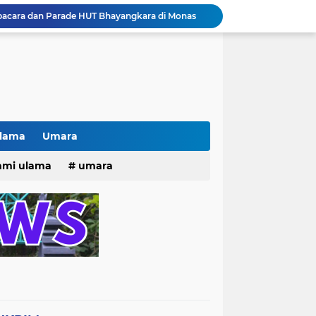
pacara dan Parade HUT Bhayangkara di Monas
Jalin Silaturahmi dan Kekompakan, Laskar News Ngopi Bareng Di Warkop RRK Surabaya .
kan Acara KHOTAMAN DAN IMTIHAN ke ...XXVI
Khotaman dan Imtihan TPQ Al Islami Metode Qiroati Angkatan ke XXVI tahun 2026
Kisah tukang parkir yang sebelumnya ramai diperbincangkan terkait persoalan parkir gratis di sebuah minimarket di Bekasi kini memasuki babak baru.
Pak lurah Bulak Banteng Berikan Arahan dan Solusi Lagi Buat Para PKL di TPU Dukuh Bulak Banteng Surabaya
# Warga bulak banteng wetan Gang 8 Kompak Gotong Royong Membangun Gapuro #
n Beri Santunan Korban Gempa***
Ulama
Umara
Kasatpol PP Surabaya Pecat Oknum Investasi dan Arisan Bodong Ratusan Juta
25
hmi ulama
umara
ISTIWA TERKINI)NEWS.YANG KE 1
tri 2025
o dan Maknanya
go dan maknanya
rang Masih Belum Diperbaiki