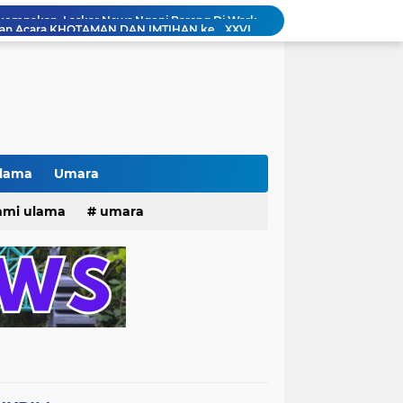
kan Acara KHOTAMAN DAN IMTIHAN ke ...XXVI
Khotaman dan Imtihan TPQ Al Islami Metode Qiroati Angkatan ke XXVI tahun 2026
Kisah tukang parkir yang sebelumnya ramai diperbincangkan terkait persoalan parkir gratis di sebuah minimarket di Bekasi kini memasuki babak baru.
Pak lurah Bulak Banteng Berikan Arahan dan Solusi Lagi Buat Para PKL di TPU Dukuh Bulak Banteng Surabaya
# Warga bulak banteng wetan Gang 8 Kompak Gotong Royong Membangun Gapuro #
n Beri Santunan Korban Gempa***
Kasatpol PP Surabaya Pecat Oknum Investasi dan Arisan Bodong Ratusan Juta
ISTIWA TERKINI)NEWS.YANG KE 1
Ulama
Umara
pacara dan Parade HUT Bhayangkara di Monas
25
hmi ulama
umara
Jalin Silaturahmi dan Kekompakan, Laskar News Ngopi Bareng Di Warkop RRK Surabaya .
tri 2025
o dan Maknanya
go dan maknanya
rang Masih Belum Diperbaiki