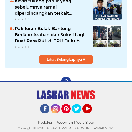
Kisah tukang parkir yang
sebelumnya ramai
diperbincangkan terkait
persoalan parkir gratis di
sebuah minimarket di Bekasi
Pak lurah Bulak Banteng
kini memasuki babak baru.
Berikan Arahan dan Solusi Lagi
Buat Para PKL di TPU Dukuh
Bulak Banteng Surabaya
Lihat Selengkapnya
Facebook
Instagram
Pinterest
Twitter
YouTube
Redaksi
Pedoman Media Siber
Copyright ©
2026 LASKAR NEWS. MEDIA ONLINE LASKAR NEWS