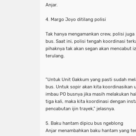
"Sikap Miftah Maulana alias Gus Mi
"presiden ri prabowo subianto. (reute
Anjar.
Presiden Prabowo Subianto. Antara 
"sikap miftah maulana alias gus m
4. Margo Joyo ditilang polisi
*BIADAB! Wartawan Disekap
*Har
khusus presiden prabowo subianto. a
Tak hanya mengamankan crew, polisi juga
bus. Saat ini, polisi tengah koordinasi te
*Polres Bangkalan Berhasil Amankan
*biadab! wartawan disekap
*har
pihaknya tak akan segan akan mencabut izi
•Guru besar Padepokan Laskar Pamun
*polres bangkalan berhasil amanka
terulang.
•Ilustrasi. Kompolnas meminta kasus 
•guru besar padepokan laskar pamu
"Untuk Unit Gakkum yang pasti sudah mel
•Pada pekan ini
1 Mobil Nyebur Su
•ilustrasi. kompolnas meminta kasu
bus. Untuk sopir akan kita koordinasikan u
129 PKL di Jembatan Suramadu direk
•pada pekan ini
1 mobil nyebur 
imbau PO busnya jika masih melakukan ha
tiga kali, maka kita koordinasi dengan ins
14 Masjid Megah di Indonesia Wisata 
129 pkl di jembatan suramadu direk
pencabutan ijin trayek," jelasnya.
15 Tempat Wisata di Tuban Cocok un
14 masjid megah di indonesia wisata
5. Baku hantam dipicu bus ngeblong
Anjar menambahkan baku hantam yang terj
3 Organisasi Jurnalis Tolak Progra
15 tempat wisata di tuban cocok un