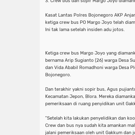
3. Crew bus dan sopir Margo Joyo diamank
_Lokasi ditemukan pemuda tewas ga
waka dpr: kado istimewa di hari san
Kasat Lantas Polres Bojonegoro AKP Anj
ketiga crew bus PO Margo Joyo telah dia
_Prabowo menunjuk Komjen Pol (Purn
_lokasi ditemukan pemuda tewas g
Ini tak lama setelah insiden adu jotos.
(Kemenkum). (Arsip Humas Kemenk
_prabowo menunjuk komjen pol (pur
_Tangkapan layar video banjir rob di
(kemenkum). (arsip humas kemenku
Ketiga crew bus Margo Joyo yang diamank
bernama Arip Sugianto (26) warga Desa S
- Maruarar mengatakan rumah subsi
_tangkapan layar video banjir rob d
dan Vida Ababil Romadhoni warga Desa P
Bojonegoro.
pendapatan ini. (Foto: ANTARA FO
- maruarar mengatakan rumah subs
- Muhammad Iqbal Khatami founder 
pendapatan ini. (foto: antara foto/a
Dan terakhir yakni sopir bus, Agus pujian
Kecamatan Jepon, Blora. Mereka diamanka
'Tuntut Pangkas Pemotongan Biaya Ap
- muhammad iqbal khatami founder
pemeriksaan di ruang penyidikan unit Gak
"Jalur Lintas Selatan (JLS) Kelok S
'tuntut pangkas pemotongan biaya a
"Setelah kita lakukan penyelidikan dan ko
Crew dan bus nya sudah kita amankan mal
"Presiden RI Prabowo Subianto. (REUT
"jalur lintas selatan (jls) kelok s
jalani pemeriksaan oleh unit Gakkum dan ju