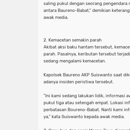
saling pukul dengan seorang pengendara m
Motret Warga di Ruang Publik Harus
mayoritas etle
meluap hingga k
antara Baureno-Babat," demikian keterang
awak media.
Pelaku Pembacokan Berhasil Diamank
motor sempat diduga melaju kenc
Perkuat Ketahanan Pangan Menuju 
ojol gelar demo digedung dpr
2. Kemacetan semakin parah
Polres Pelabuhan Tanjung Perak Mat
perkuat ketahanan pangan menuju
Akibat aksi baku hantam tersebut, kemace
parah. Pasalnya, keributan tersebut terjadi
Polres Pelabuhan Tanjung Perak Su
polres pelabuhan tanjung perak ma
sedang mengalami kemacetan.
Polri Tetapkan Tiga Tersangka Kasus
polres pelabuhan tanjung perak su
Kapolsek Baureno AKP Suiswanto saat di
Polsek Kenjeran Ungkap Kasus Peni
polri tetapkan tiga tersangka kasus
adanya insiden peristiwa tersebut.
Polsek Pabean Cantikan Ungkap Kas
polsek kenjeran ungkap kasus pen
"Ini kami sedang lakukan lidik, informasi a
pukul tiga atau setengah empat. Lokasi in
Program Walikota Surabaya Eri Cahy
polsek pabean cantikan ungkap ka
perbatasan Boureno-Babat. Nanti kami in
ya," kata Suiswanto kepada awak media.
Tuding PT. DABN Bohong Terkait Kod
program walikota surabaya eri cah
Waka DPR: Kado Istimewa di Hari San
tuding pt. dabn bohong terkait kod