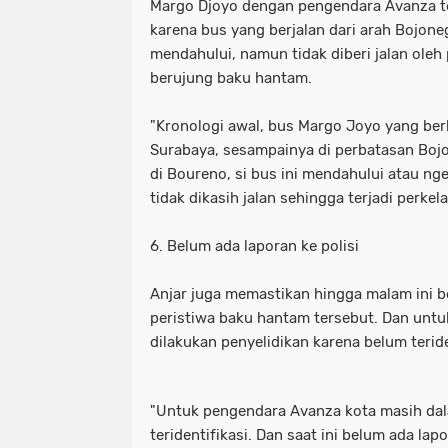
Margo Djoyo dengan pengendara Avanza ter
4 Mobil 2 Motor Terlibat Kecelakaan 
3 organisasi jurnalis tolak progra
karena bus yang berjalan dari arah Bojone
mendahului, namun tidak diberi jalan ole
5 persen di 2025. (ANTARA FOTO/Hafi
4 mobil 2 motor terlibat kecelakaan
berujung baku hantam.
8 Tempat Wisata di Sumatera Barat y
5 persen di 2025. (antara foto/hafid
"Kronologi awal, bus Margo Joyo yang ber
Surabaya, sesampainya di perbatasan Bo
A Permata Bunda Mengadakan OUTB
8 tempat wisata di sumatera barat y
di Boureno, si bus ini mendahului atau n
Ada Gelaran Karnaval Budaya Semua W
a permata bunda mengadakan outb
tidak dikasih jalan sehingga terjadi perkela
Aksi Reuni 212 Selesai
ada gelaran karnaval budaya semua w
6. Belum ada laporan ke polisi
Alumni Bersama Simpatisan IKADT G
aksi reuni 212 selesai
Anjar juga memastikan hingga malam ini be
peristiwa baku hantam tersebut. Dan unt
Alumni dan Simpatisan IKADT Gelar 
alumni bersama simpatisan ikadt g
dilakukan penyelidikan karena belum terid
Angin Kencang Rusak Ruko di Akses
alumni dan simpatisan ikadt gelar 
Apes! Maling Motor di Sidotopo Di
angin kencang rusak ruko di akses
"Untuk pengendara Avanza kota masih dal
teridentifikasi. Dan saat ini belum ada la
Asal-usul sejarah Hari Pahlawan 10
apes! maling motor di sidotopo d