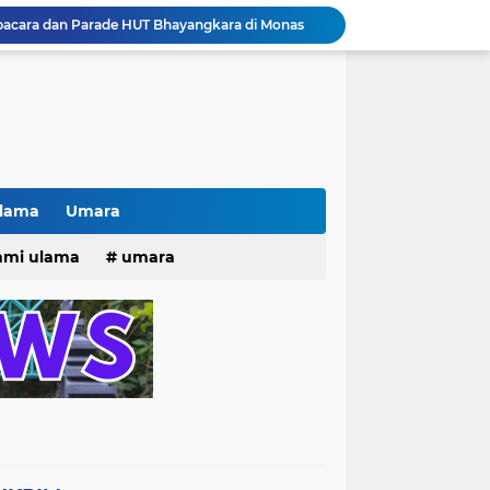
pacara dan Parade HUT Bhayangkara di Monas
Jalin Silaturahmi dan Kekompakan, Laskar News Ngopi Bareng Di Warkop RRK Surabaya .
kan Acara KHOTAMAN DAN IMTIHAN ke ...XXVI
Khotaman dan Imtihan TPQ Al Islami Metode Qiroati Angkatan ke XXVI tahun 2026
Kisah tukang parkir yang sebelumnya ramai diperbincangkan terkait persoalan parkir gratis di sebuah minimarket di Bekasi kini memasuki babak baru.
Pak lurah Bulak Banteng Berikan Arahan dan Solusi Lagi Buat Para PKL di TPU Dukuh Bulak Banteng Surabaya
# Warga bulak banteng wetan Gang 8 Kompak Gotong Royong Membangun Gapuro #
n Beri Santunan Korban Gempa***
Ulama
Umara
Kasatpol PP Surabaya Pecat Oknum Investasi dan Arisan Bodong Ratusan Juta
25
hmi ulama
umara
ISTIWA TERKINI)NEWS.YANG KE 1
tri 2025
o dan Maknanya
go dan maknanya
rang Masih Belum Diperbaiki