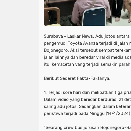
Dua Pemuda Tewas Adu Banteng di 
destinasi wisata di bangkalan
d
Gratis Parkir Asal Bayar Pajak Kenda
dua pemuda tewas adu banteng di
Infrastruktur Jalan Dusun Kateng 
getaran terasa di blitar
gratis 
Surabaya - Laskar News, Adu jotos antar
iyyah Baitur Rohman Gelar Maulidur Ro
imbas aksi demo di ketapang
i
pengemudi Toyota Avanza terjadi di jalan
Bojonegoro. Aksi tersebut sempat tereka
Jagal dan Pedagang RPH Pegirian G
ingatkan harus humanis
iyyah 
jalan lainnya dan beredar viral di media so
itu, kemacetan yang terjadi semakin parah
Kakorlantas Ingatkan Pemudik Tetap 
jagal dan pedagang rph pegirian g
KCB Jatim Tantang Adu Data!
Kemb
kakorlantas ingatkan pemudik tetap
Berikut Sederet Fakta-Faktanya:
Kerugian Akibat Kericuhan yang Tewa
kcb jatim tantang adu data!
kem
1. Terjadi sore hari dan melibatkan tiga pria
Dalam video yang beredar berdurasi 21 det
KPK Periksa Eks Ketua DPRD Jatim K
kerugian akibat kericuhan yang tew
saling adu jotos. Sedangkan dalam ketera
peristiwa terjadi pada Minggu (14/4/2024)
LSM PLPI Gelar Istighosah Qubro di
kpk periksa eks ketua dprd jatim k
Mayoritas ETLE
Meluap hingga ke 
lsm plpi gelar istighosah qubro di
"Seorang crew bus jurusan Bojonegoro-Ba