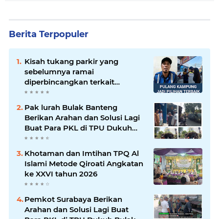
Berita Terpopuler
Kisah tukang parkir yang
sebelumnya ramai
diperbincangkan terkait
persoalan parkir gratis di
sebuah minimarket di Bekasi
Pak lurah Bulak Banteng
kini memasuki babak baru.
Berikan Arahan dan Solusi Lagi
Buat Para PKL di TPU Dukuh
Bulak Banteng Surabaya
Khotaman dan Imtihan TPQ Al
Islami Metode Qiroati Angkatan
ke XXVI tahun 2026
Pemkot Surabaya Berikan
Arahan dan Solusi Lagi Buat