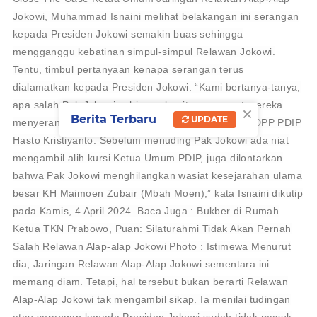
Jokowi, Muhammad Isnaini melihat belakangan ini serangan
kepada Presiden Jokowi semakin buas sehingga
mengganggu kebatinan simpul-simpul Relawan Jokowi.
Tentu, timbul pertanyaan kenapa serangan terus
dialamatkan kepada Presiden Jokowi. “Kami bertanya-tanya,
apa salah Pak Jokowi sehingga begitu semangat mereka
×
Berita Terbaru
UPDATE
menyerang, terutama yang dipertontonkan Sekjen DPP PDIP
Hasto Kristiyanto. Sebelum menuding Pak Jokowi ada niat
mengambil alih kursi Ketua Umum PDIP, juga dilontarkan
bahwa Pak Jokowi menghilangkan wasiat kesejarahan ulama
besar KH Maimoen Zubair (Mbah Moen),” kata Isnaini dikutip
pada Kamis, 4 April 2024. Baca Juga : Bukber di Rumah
Ketua TKN Prabowo, Puan: Silaturahmi Tidak Akan Pernah
Salah Relawan Alap-alap Jokowi Photo : Istimewa Menurut
dia, Jaringan Relawan Alap-Alap Jokowi sementara ini
memang diam. Tetapi, hal tersebut bukan berarti Relawan
Alap-Alap Jokowi tak mengambil sikap. Ia menilai tudingan
atau serangan kepada Presiden Jokowi sudah tidak masuk