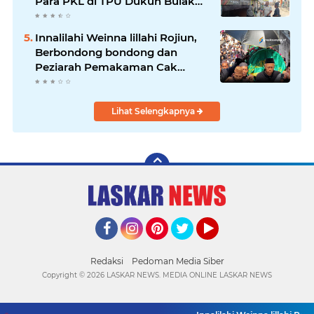
Para PKL di TPU Dukuh Bulak
Banteng Surabaya
Innalilahi Weinna lillahi Rojiun,
Berbondong bondong dan
Peziarah Pemakaman Cak
Soleh.
Lihat Selengkapnya
Facebook
Instagram
Pinterest
Twitter
YouTube
Redaksi
Pedoman Media Siber
Copyright ©
2026 LASKAR NEWS. MEDIA ONLINE LASKAR NEWS