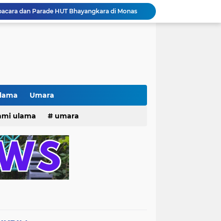
pacara dan Parade HUT Bhayangkara di Monas
Jalin Silaturahmi dan Kekompakan, Laskar News Ngopi Bareng Di Warkop RRK Surabaya .
kan Acara KHOTAMAN DAN IMTIHAN ke ...XXVI
Khotaman dan Imtihan TPQ Al Islami Metode Qiroati Angkatan ke XXVI tahun 2026
Kisah tukang parkir yang sebelumnya ramai diperbincangkan terkait persoalan parkir gratis di sebuah minimarket di Bekasi kini memasuki babak baru.
Pak lurah Bulak Banteng Berikan Arahan dan Solusi Lagi Buat Para PKL di TPU Dukuh Bulak Banteng Surabaya
# Warga bulak banteng wetan Gang 8 Kompak Gotong Royong Membangun Gapuro #
n Beri Santunan Korban Gempa***
Ulama
Umara
Kasatpol PP Surabaya Pecat Oknum Investasi dan Arisan Bodong Ratusan Juta
25
hmi ulama
umara
ISTIWA TERKINI)NEWS.YANG KE 1
tri 2025
o dan Maknanya
go dan maknanya
rang Masih Belum Diperbaiki