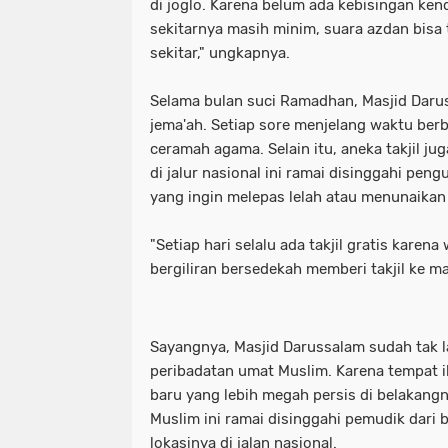
di joglo. Karena belum ada kebisingan ke
"Sikap Miftah Maulana alias Gus Mi
"presiden ri prabowo subianto. (reute
sekitarnya masih minim, suara azdan bisa 
sekitar," ungkapnya.
Presiden Prabowo Subianto. Antara 
"sikap miftah maulana alias gus m
*BIADAB! Wartawan Disekap
*Har
khusus presiden prabowo subianto. a
Selama bulan suci Ramadhan, Masjid Daru
jema'ah. Setiap sore menjelang waktu ber
*Polres Bangkalan Berhasil Amankan
*biadab! wartawan disekap
*har
ceramah agama. Selain itu, aneka takjil ju
di jalur nasional ini ramai disinggahi pen
•Guru besar Padepokan Laskar Pamun
*polres bangkalan berhasil amanka
yang ingin melepas lelah atau menunaikan 
•Ilustrasi. Kompolnas meminta kasus 
•guru besar padepokan laskar pamu
"Setiap hari selalu ada takjil gratis kare
•Pada pekan ini
1 Mobil Nyebur Su
•ilustrasi. kompolnas meminta kasu
bergiliran bersedekah memberi takjil ke ma
129 PKL di Jembatan Suramadu direk
•pada pekan ini
1 mobil nyebur 
Sayangnya, Masjid Darussalam sudah tak l
14 Masjid Megah di Indonesia Wisata 
129 pkl di jembatan suramadu direk
peribadatan umat Muslim. Karena tempat i
15 Tempat Wisata di Tuban Cocok un
14 masjid megah di indonesia wisata
baru yang lebih megah persis di belakang
Muslim ini ramai disinggahi pemudik dari 
3 Organisasi Jurnalis Tolak Progra
15 tempat wisata di tuban cocok un
lokasinya di jalan nasional.