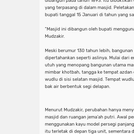
dibangun pada tahun 1893. Itu dibuktika
yang terpasang di dalam masjid. Peletaka
Motret Warga di Ruang Publik Harus
mayoritas etle
meluap hingga k
bupati tanggal 15 Januari di tahun yang s
Pelaku Pembacokan Berhasil Diamank
motor sempat diduga melaju kenc
"Masjid ini dibangun oleh bupati mengguna
Perkuat Ketahanan Pangan Menuju 
ojol gelar demo digedung dpr
Mudzakir.
Polres Pelabuhan Tanjung Perak Mat
perkuat ketahanan pangan menuju
Meski berumur 130 tahun lebih, bangunan
dipertahankan seperti aslinya. Mulai dari 
Polres Pelabuhan Tanjung Perak Su
polres pelabuhan tanjung perak ma
utuh yang menopang bangunan utama masj
Polri Tetapkan Tiga Tersangka Kasus
polres pelabuhan tanjung perak su
mimbar khotbah, tangga ke tempat azdan d
wudlu di sisi selatan masjid. Tempat wud
Polsek Kenjeran Ungkap Kasus Peni
polri tetapkan tiga tersangka kasus
bak air berbentuk segi delapan.
Polsek Pabean Cantikan Ungkap Kas
polsek kenjeran ungkap kasus pen
Program Walikota Surabaya Eri Cahy
polsek pabean cantikan ungkap ka
Menurut Mudzakir, perubahan hanya menyen
masjid dan ruangan jema'ah putri. Awal p
Tuding PT. DABN Bohong Terkait Kod
program walikota surabaya eri cah
menggunakan kayu model persegi panjang
itu terletak di depan tiga unit, sementara 
Waka DPR: Kado Istimewa di Hari San
tuding pt. dabn bohong terkait kod