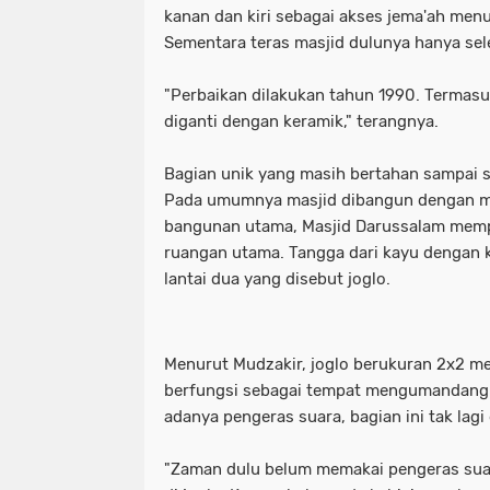
kanan dan kiri sebagai akses jema'ah men
Sementara teras masjid dulunya hanya seleb
_Lokasi ditemukan pemuda tewas ga
waka dpr: kado istimewa di hari san
_Prabowo menunjuk Komjen Pol (Purn
_lokasi ditemukan pemuda tewas g
"Perbaikan dilakukan tahun 1990. Termas
diganti dengan keramik," terangnya.
(Kemenkum). (Arsip Humas Kemenk
_prabowo menunjuk komjen pol (pur
Bagian unik yang masih bertahan sampai s
_Tangkapan layar video banjir rob di
(kemenkum). (arsip humas kemenku
Pada umumnya masjid dibangun dengan me
bangunan utama, Masjid Darussalam memp
- Maruarar mengatakan rumah subsi
_tangkapan layar video banjir rob d
ruangan utama. Tangga dari kayu dengan k
pendapatan ini. (Foto: ANTARA FO
- maruarar mengatakan rumah subs
lantai dua yang disebut joglo.
- Muhammad Iqbal Khatami founder 
pendapatan ini. (foto: antara foto/a
Menurut Mudzakir, joglo berukuran 2x2 met
'Tuntut Pangkas Pemotongan Biaya Ap
- muhammad iqbal khatami founder
berfungsi sebagai tempat mengumandangk
"Jalur Lintas Selatan (JLS) Kelok S
'tuntut pangkas pemotongan biaya a
adanya pengeras suara, bagian ini tak lagi
"Presiden RI Prabowo Subianto. (REUT
"jalur lintas selatan (jls) kelok s
"Zaman dulu belum memakai pengeras sua